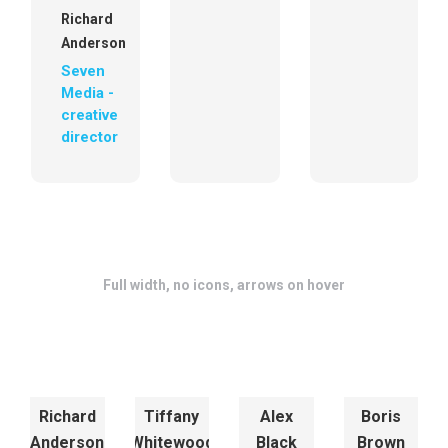
Richard
Anderson
Seven
Media -
creative
director
Full width, no icons, arrows on hover
Richard
Tiffany
Alex
Boris
Anderson
Whitewood
Black
Brown