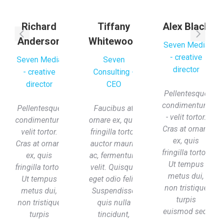
Richard
Tiffany
Alex Black
Anderson
Whitewood
Seven Media
- creative
Seven Media
Seven
director
- creative
Consulting -
director
CEO
Pellentesque
condimentum
Pellentesque
Faucibus at
- velit tortor.
condimentum
ornare ex, quis
Cras at ornare
velit tortor.
fringilla tortor,
ex, quis
Cras at ornare
auctor mauris
fringilla tortor.
ex, quis
ac, fermentum
Ut tempus
fringilla tortor.
velit. Quisque
metus dui,
Ut tempus
eget odio felis.
non tristique
metus dui,
Suspendisse
turpis
non tristique
quis nulla
euismod sed.
turpis
tincidunt,