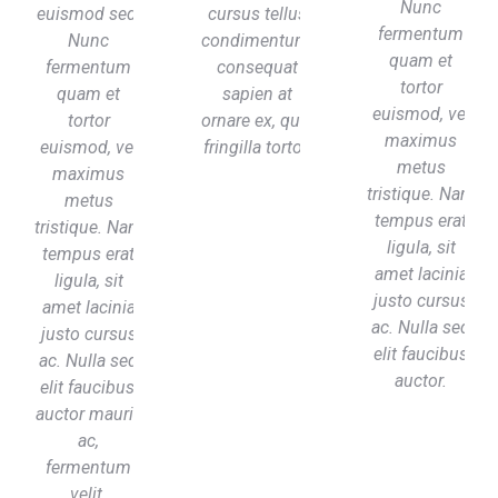
Nunc
euismod sed.
cursus tellus
fermentum
Nunc
condimentum,
quam et
fermentum
consequat
tortor
quam et
sapien at
euismod, vel
tortor
ornare ex, quis
maximus
euismod, vel
fringilla tortor.
metus
maximus
tristique. Nam
metus
tempus erat
tristique. Nam
ligula, sit
tempus erat
amet lacinia
ligula, sit
justo cursus
amet lacinia
ac. Nulla sed
justo cursus
elit faucibus
ac. Nulla sed
auctor.
elit faucibus,
auctor mauris
ac,
fermentum
velit.