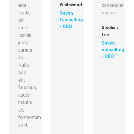
erat
Whitewood
consequat
ligula,
sapien.
Seven
Consulting
sit
- CEO
amet
Stephan
lacinia
Lee
justo
Seven
consulting
cursus
- CEO
ac.
um,
Nulla
sed
elit
faucibus,
auctor
mauris
ac,
fermentum
velit.