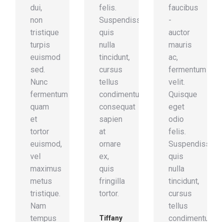
dui,
felis.
faucibus
non
Suspendisse
-
tristique
quis
auctor
turpis
nulla
mauris
euismod
tincidunt,
ac,
sed.
cursus
fermentum
Nunc
tellus
velit.
fermentum
condimentum,
Quisque
quam
consequat
eget
et
sapien
odio
tortor
at
felis.
euismod,
ornare
Suspendisse
vel
ex,
quis
maximus
quis
nulla
metus
fringilla
tincidunt,
tristique.
tortor.
cursus
Nam
tellus
tempus
condimentum,
Tiffany