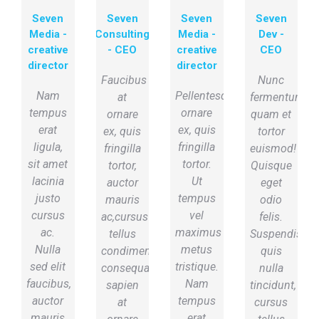
Seven
Seven
Seven
Seven
Media -
Consulting
Media -
Dev -
creative
- CEO
creative
CEO
director
director
Faucibus
Nunc
Nam
Pellentesque
at
fermentum
tempus
ornare
ornare
quam et
erat
ex, quis
ex, quis
tortor
ligula,
fringilla
fringilla
euismod!
sit amet
tortor.
tortor,
Quisque
lacinia
Ut
auctor
eget
justo
tempus
mauris
odio
cursus
vel
ac,cursus
felis.
ac.
maximus
tellus
Suspendisse
Nulla
metus
condimentum,
quis
sed elit
tristique.
consequat
nulla
faucibus,
Nam
sapien
tincidunt,
auctor
tempus
at
cursus
mauris
erat