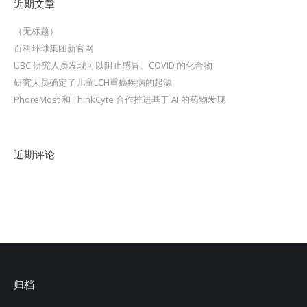
近期文章
（无标题）
百科环球集团新官网
UBC 研究人员发现可以阻止感冒、COVID 的化合物
研究人员确定了儿童LCH重癌疾病的起源
PhoreMost 和 ThinkCyte 合作推进基于 AI 的药物发现
近期评论
归档