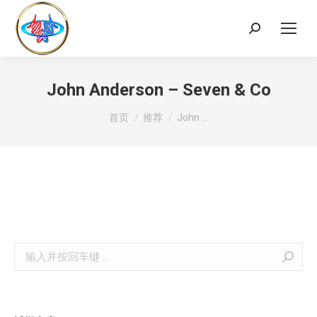
Search:
John Anderson – Seven & Co
您在这里：
首页
推荐
John …
Search: