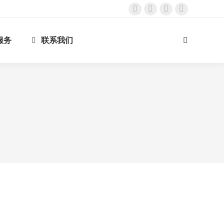
Facebook
Twitter
Instagram
YouTube
page
page
page
page
服务
联系我们
opens
opens
opens
opens
Search:
in
in
in
in
new
new
new
new
window
window
window
window